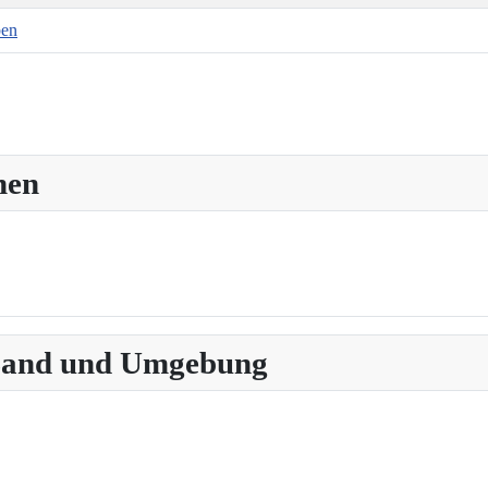
ben
hen
 Land und Umgebung