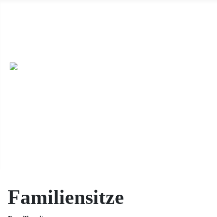
Wir haben ab 19.04.2026 immer sonntags von 14 Uhr bis 17 Uhr 
dieser Seite) oder unter Besichtigungen mit uns. ++
Wir sind auc
veröffentlichen möchten, dann schicken die uns die Daten per E-M
Feiern, oder einen Ort für eine Buchlesung, dann melden Sie sich e
Familiensitze