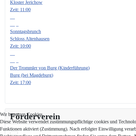
Kloster Jerichow
Zeit:
11:00
13
Sep.
Sonntagsbrunch
Schloss Altenhausen
Zeit:
10:00
18
Sep.
Der Trommler von Burg (Kinderführung)
Burg (bei Magdeburg)
Zeit:
17:00
Förderverein
Wir benutzen Cookies
Diese Website verwendet zustimmungspflichtige cookies und Technologi
Funktionen aktiviert (Zustimmung). Nach erfolgter Einwilligung verar