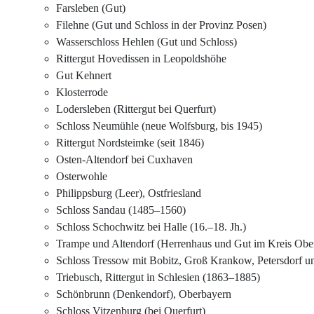
Farsleben (Gut)
Filehne (Gut und Schloss in der Provinz Posen)
Wasserschloss Hehlen (Gut und Schloss)
Rittergut Hovedissen in Leopoldshöhe
Gut Kehnert
Klosterrode
Lodersleben (Rittergut bei Querfurt)
Schloss Neumühle (neue Wolfsburg, bis 1945)
Rittergut Nordsteimke (seit 1846)
Osten-Altendorf bei Cuxhaven
Osterwohle
Philippsburg (Leer), Ostfriesland
Schloss Sandau (1485–1560)
Schloss Schochwitz bei Halle (16.–18. Jh.)
Trampe und Altendorf (Herrenhaus und Gut im Kreis Obe
Schloss Tressow mit Bobitz, Groß Krankow, Petersdorf u
Triebusch, Rittergut in Schlesien (1863–1885)
Schönbrunn (Denkendorf), Oberbayern
Schloss Vitzenburg (bei Querfurt)